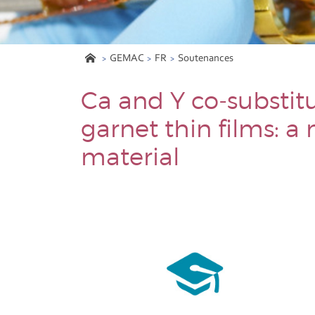
GEMAC
FR
Soutenances
Ca and Y co-substit
garnet thin films: a
material