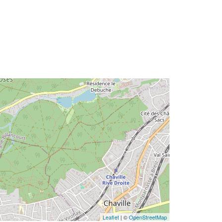
Leaflet
| ©
OpenStreetMap