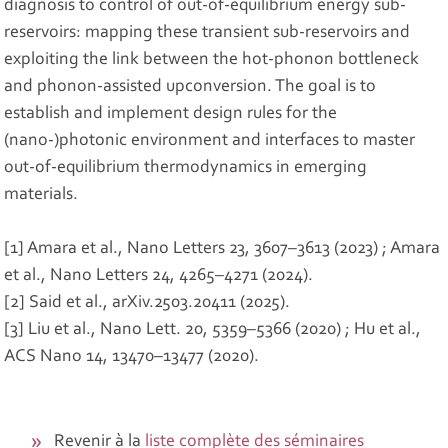
diagnosis to control of out-of-equilibrium energy sub-
reservoirs: mapping these transient sub-reservoirs and
exploiting the link between the hot-phonon bottleneck
and phonon-assisted upconversion. The goal is to
establish and implement design rules for the
(nano-)photonic environment and interfaces to master
out-of-equilibrium thermodynamics in emerging
materials.
[1] Amara et al., Nano Letters 23, 3607–3613 (2023) ; Amara
et al., Nano Letters 24, 4265–4271 (2024).
[2] Said et al., arXiv.2503.20411 (2025).
[3] Liu et al., Nano Lett. 20, 5359–5366 (2020) ; Hu et al.,
ACS Nano 14, 13470–13477 (2020).
Revenir à la
liste complète des séminaires